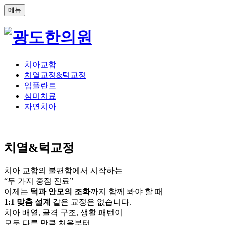
메뉴
치아교합
치열교정&턱교정
임플란트
심미치료
자연치아
치열&턱교정
치아 교합의 불편함에서 시작하는
“두 가지 중점 진료”
이제는
턱과 안모의 조화
까지 함께 봐야 할 때
1:1 맞춤 설계
같은 교정은 없습니다.
치아 배열, 골격 구조, 생활 패턴이
모두 다른 만큼 처음부터